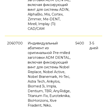
заготовки ADM DENTAL,
включая фиксирующий
винт для системы ADIN,
AlphaBio, Mis, Cortex,
Zimmer, Me-DENT,
Mirell, Implay (Ti)
CAD/CAM
2060700
Индивидуальный
5400
3-5
абатмент из
дней
оригинальной Pre-milled
заготовки ADM DENTAL,
включая фиксирующий
винт для системы Nobel
Replace, Nobel Active,
Nobel Branemark, Hi-Tec,
Astra Tech, Ankylos,
Biomed 3i, Impla,
Dentium, TBR, AnyRidge,
Titanium Fix, Euroteknika,
BioHorizons, Xive
Friadent, Niko,