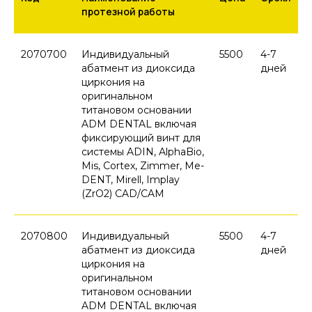
протезной работы
2070700
Индивидуальный
5500
4-7
абатмент из диоксида
дней
циркония на
оригинальном
титановом основании
ADM DENTAL включая
фиксирующий винт для
системы ADIN, AlphaBio,
Mis, Cortex, Zimmer, Me-
DENT, Mirell, Implay
(ZrO2) CAD/CAM
2070800
Индивидуальный
5500
4-7
абатмент из диоксида
дней
циркония на
оригинальном
титановом основании
ADM DENTAL включая