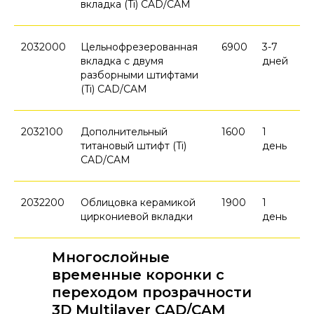
вкладка (Ti) CAD/CAM
2032000
Цельнофрезерованная
6900
3-7
вкладка с двумя
дней
разборными штифтами
(Ti) CAD/CAM
2032100
Дополнительный
1600
1
титановый штифт (Ti)
день
CAD/CAM
2032200
Облицовка керамикой
1900
1
циркониевой вкладки
день
Многослойные
временные коронки с
переходом прозрачности
3D Multilayer CAD/CAM