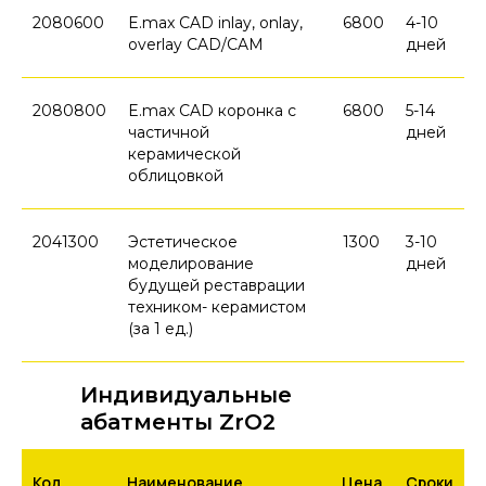
2080600
E.max CAD inlay, onlay,
6800
4-10
overlay CAD/CAM
дней
2080800
E.max CAD коронка с
6800
5-14
частичной
дней
керамической
облицовкой
2041300
Эстетическое
1300
3-10
моделирование
дней
будущей реставрации
техником- керамистом
(за 1 ед.)
Индивидуальные
абатменты ZrO2
Код
Наименование
Цена
Сроки