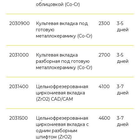
облицовкой (Co-Cr)
2030900
Культевая вкладка под
2300
3-5
готовую
дней
металлокерамику (Co-Cr)
2031000
Культевая вкладка
2700
3-5
разборная под готовую
дней
металлокерамику (Co-Cr)
2031400
Цельнофрезерованная
4100
3-7
циркониевая вкладка
дней
(ZrO2) CAD/CAM
2031500
Цельнофрезерованная
4600
3-7
циркониевая вкладка с
дней
одним разборным
штифтом (ZrO2)