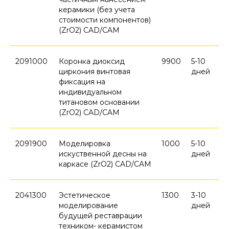
керамики (без учета
стоимости компонентов)
(ZrO2) CAD/CAM
2091000
Коронка диоксид
9900
5-10
циркония винтовая
дней
фиксация на
индивидуальном
титановом основании
(ZrO2) CAD/CAM
2091900
Моделировка
1000
5-10
искуственной десны на
дней
каркасе (ZrO2) CAD/CAM
2041300
Эстетическое
1300
3-10
моделирование
дней
будущей реставрации
техником- керамистом