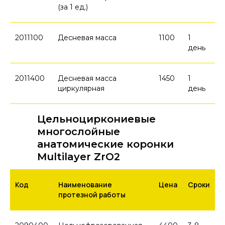
(за 1 ед.)
2011100
Десневая масса
1100
1
день
2011400
Десневая масса
1450
1
циркулярная
день
Цельноциркониевые
многослойные
анатомические коронки
Multilayer ZrO2
Код
Наименование
Цена
Сроки
протезной работы