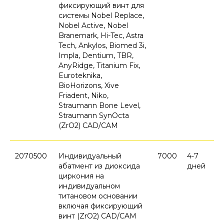
фиксирующий винт для
системы Nobel Replace,
Nobel Active, Nobel
Branemark, Hi-Tec, Astra
Tech, Ankylos, Biomed 3i,
Impla, Dentium, TBR,
AnyRidge, Titanium Fix,
Euroteknika,
BioHorizons, Xive
Friadent, Niko,
Straumann Bone Level,
Straumann SynOcta
(ZrO2) CAD/CAM
2070500
Индивидуальный
7000
4-7
абатмент из диоксида
дней
циркония на
индивидуальном
титановом основании
включая фиксирующий
винт (ZrO2) CAD/CAM