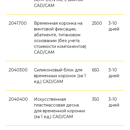
CAD/CAM
2041700
Временная коронка на
2500
3-10
винтовой фиксации,
дней
абатменте, титановом
основании (без учета
стоимости компонентов)
CAD/CAM
2040300
Силиконовый блок для
650
3-10
временных коронок (за 1
дней
ед.) CAD/CAM
2040400
Искусственная
350
3-10
пластмассовая десна
дней
для временной коронки
(за 1 ед.) CAD/CAM