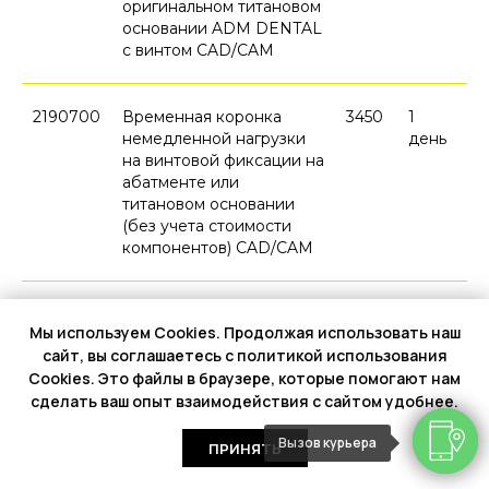
оригинальном титановом
основании ADM DENTAL
с винтом CAD/CAM
2190700
Временная коронка
3450
1
немедленной нагрузки
день
на винтовой фиксации на
абатменте или
титановом основании
(без учета стоимости
компонентов) CAD/CAM
Прототипирование
Мы используем Cookies. Продолжая использовать наш
будущих конструкций
сайт, вы соглашаетесь с политикой использования
3D печать CAD/CAM
Cookies. Это файлы в браузере, которые помогают нам
сделать ваш опыт взаимодействия с сайтом удобнее.
Код
Наименование
Цена
Сроки
Вызов курьера
ПРИНЯТЬ
протезной работы