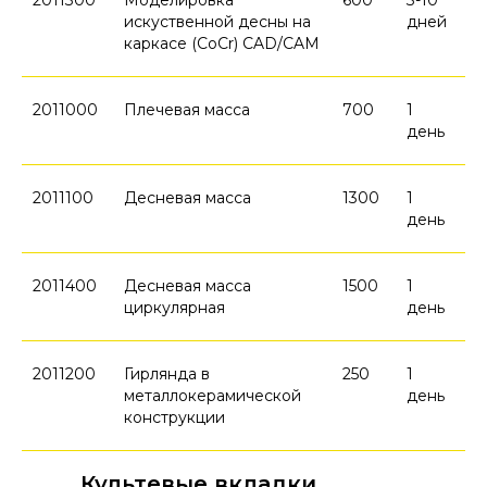
2011300
Моделировка
600
3-10
искуственной десны на
дней
каркасе (CoCr) CAD/CAM
2011000
Плечевая масса
700
1
день
2011100
Десневая масса
1300
1
день
2011400
Десневая масса
1500
1
циркулярная
день
2011200
Гирлянда в
250
1
металлокерамической
день
конструкции
Культевые вкладки