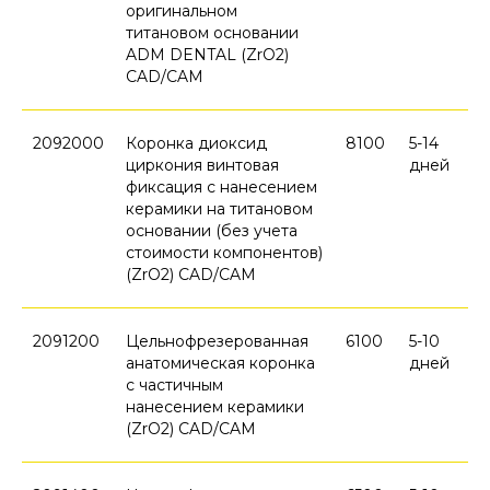
оригинальном
титановом основании
ADM DENTAL (ZrO2)
CAD/CAM
2092000
Коронка диоксид
8100
5-14
циркония винтовая
дней
фиксация c нанесением
керамики на титановом
основании (без учета
стоимости компонентов)
(ZrO2) CAD/CAM
2091200
Цельнофрезерованная
6100
5-10
анатомическая коронка
дней
с частичным
нанесением керамики
(ZrO2) CAD/CAM