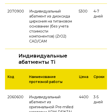
2070900
Индивидуальный
5300
4-7
абатмент из диоксида
дней
циркония на титановом
основании (без учета
стоимости
компонентов) (ZrO2)
CAD/CAM
Индивидуальные
абатменты Ti
Код
Наименование
Цена
Сроки
протезной работы
2060600
Индивидуальный
4400
3-5
абатмент из
дней
оригинальной Pre-milled