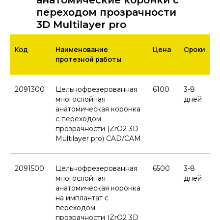
анатомические коронки с
переходом прозрачности
3D Multilayer pro
Код
Наименование
Цена
Сроки
протезной работы
2091300
Цельнофрезерованная
6100
3-8
многослойная
дней
анатомическая коронка
с переходом
прозрачности (ZrO2 3D
Multilayer pro) CAD/CAM
2091500
Цельнофрезерованная
6500
3-8
многослойная
дней
анатомическая коронка
на имплантат с
переходом
прозрачности (ZrO2 3D