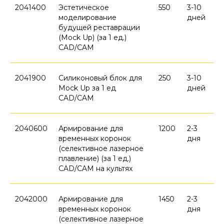
2041400
Эстетическое
550
3-10
моделирование
дней
будущей реставрации
(Mock Up) (за 1 ед.)
CAD/CAM
2041900
Силиконовый блок для
250
3-10
Mock Up за 1 ед
дней
CAD/CAM
2040600
Армирование для
1200
2-3
временных коронок
дня
(селективное лазерное
плавление) (за 1 ед.)
CAD/CAM на культях
2042000
Армирование для
1450
2-3
временных коронок
дня
(селективное лазерное