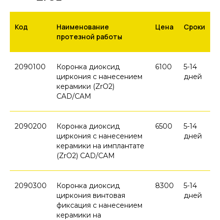
Код
Наименование
Цена
Сроки
протезной работы
2090100
Коронка диоксид
6100
5-14
циркония c нанесением
дней
керамики (ZrO2)
CAD/CAM
2090200
Коронка диоксид
6500
5-14
циркония c нанесением
дней
керамики на имплантате
(ZrO2) CAD/CAM
2090300
Коронка диоксид
8300
5-14
циркония винтовая
дней
фиксация c нанесением
керамики на