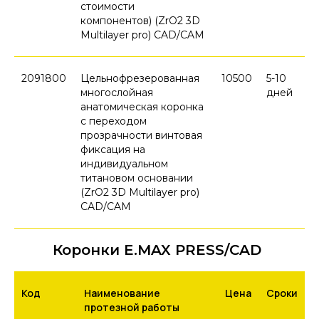
стоимости
компонентов) (ZrO2 3D
Multilayer pro) CAD/CAM
2091800
Цельнофрезерованная
10500
5-10
многослойная
дней
анатомическая коронка
с переходом
прозрачности винтовая
фиксация на
индивидуальном
титановом основании
(ZrO2 3D Multilayer pro)
CAD/CAM
Коронки E.MAX PRESS/CAD
Код
Наименование
Цена
Сроки
протезной работы