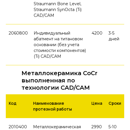
Straumann Bone Level,
Straumann SynOcta (Ti)
CAD/CAM
2060800
Индивидуальный
4200
3-5
абатмент на титановом
дней
основании (без учета
стоимости компонентов)
(Ti) CAD/CAM
Металлокерамика CoCr
выполненная по
технологии CAD/CAM
Код
Наименование
Цена
Сроки
протезной работы
2010400
Металлокерамическая
2990
5-10